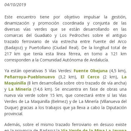
04/10/2019
Este encuentro tiene por objetivo impulsar la gestión,
dinamización y promoción coordinada y conjunta de las
diversas vías verdes que se están desarrollando en las
comarcas del Guadiato y Los Pedroches sobre el antiguo
trazado ferroviario de vía estrecha entre Fuente del Arco
(Badajoz) y Puertollano (Ciudad Real). De la longitud total de
217 km que tenía esta línea férrea, en torno a 121 km
corresponden a la Comunidad Autónoma de Andalucía.
Ya están operativas 5 Vías Verdes:
Fuente Obejuna
(4,5 km),
Peñarroya-Pueblonuevo
(3,2 km),
El Cerco
(2 km),
La
Maquinilla
(8 km desarrollada sobre otro trazado de vía ancha)
y
La Minería
(14,6 km). Se encuentra en fase de obras una
nueva vía verde sobre 15 km, que conectará entre sí las Vías
Verdes de La Maquinilla (Belmez) y de La Minería (Villanueva del
Duque) gracias a los trabajos que ya lleva a cabo la Diputación
provincial.
Además, sobre el mismo trazado ferroviario en desuso existe
en la provincia de Badajoz la
Vía Verde de la Mina La Jayona