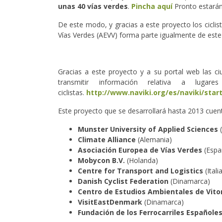
unas 40 vías verdes
.
Pincha aquí
Pronto estarán 
De este modo, y gracias a este proyecto los cicli
Vías Verdes (AEVV) forma parte igualmente de este 
Gracias a este proyecto y a su portal web las ci
transmitir información relativa a luga
ciclistas.
http://www.naviki.org/es/naviki/star
Este proyecto que se desarrollará hasta 2013 cuent
Munster University of Applied Sciences
(
Climate Alliance
(Alemania)
Asociación Europea de Vías Verdes
(Espa
Mobycon B.V.
(Holanda)
Centre for Transport and Logistics
(Itali
Danish Cyclist Federation
(Dinamarca)
Centro de Estudios Ambientales de Vito
VisitEastDenmark
(Dinamarca)
Fundación de los Ferrocarriles Españole