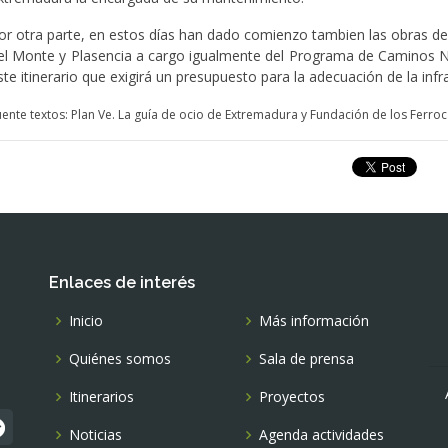
or otra parte, en estos días han dado comienzo tambien las obras del
el Monte y Plasencia a cargo igualmente del Programa de Caminos N
ste itinerario que exigirá un presupuesto para la adecuación de la in
uente textos: Plan Ve. La guía de ocio de Extremadura y Fundación de los Ferroca
Enlaces de interés
Inicio
Más información
Quiénes somos
Sala de prensa
Itinerarios
Proyectos
Noticias
Agenda actividades