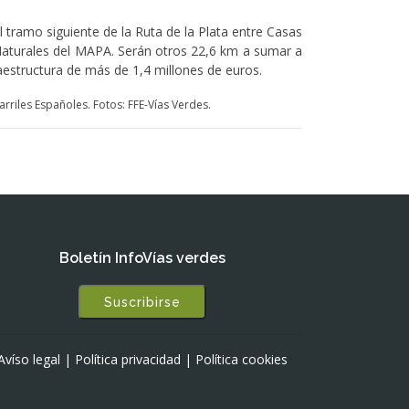
 tramo siguiente de la Ruta de la Plata entre Casas
aturales del MAPA. Serán otros 22,6 km a sumar a
fraestructura de más de 1,4 millones de euros.
rriles Españoles. Fotos: FFE-Vías Verdes.
Boletín InfoVías verdes
Suscribirse
Avíso legal
|
Política privacidad
|
Política cookies