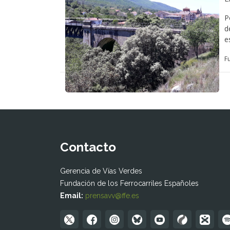
P
d
e
F
Contacto
Gerencia de Vías Verdes
Fundación de los Ferrocarriles Españoles
Email:
prensavv@ffe.es