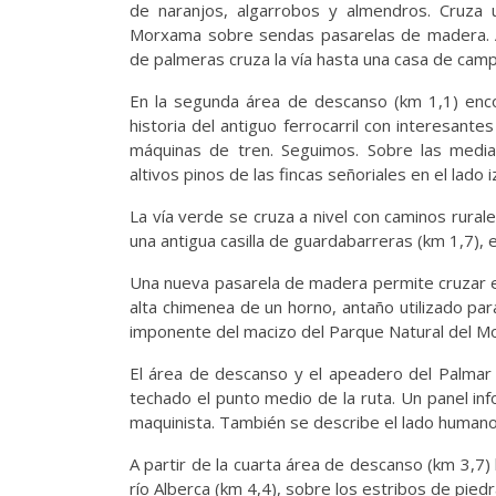
de naranjos, algarrobos y almendros. Cruza 
Morxama sobre sendas pasarelas de madera. A
de palmeras cruza la vía hasta una casa de camp
En la segunda área de descanso (km 1,1) enc
historia del antiguo ferrocarril con interesant
máquinas de tren. Seguimos. Sobre las media
altivos pinos de las fincas señoriales en el lado i
La vía verde se cruza a nivel con caminos rural
una antigua casilla de guardabarreras (km 1,7), e
Una nueva pasarela de madera permite cruzar el ba
alta chimenea de un horno, antaño utilizado para
imponente del macizo del Parque Natural del Mo
El área de descanso y el apeadero del Palmar 
techado el punto medio de la ruta. Un panel inf
maquinista. También se describe el lado humano d
A partir de la cuarta área de descanso (km 3,7) 
río Alberca (km 4,4), sobre los estribos de pied