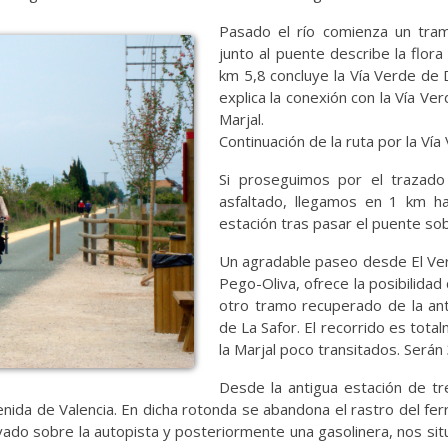
Pasado el río comienza un tram
junto al puente describe la flora
km 5,8 concluye la Vía Verde de D
explica la conexión con la Vía Ve
Marjal.
Continuación de la ruta por la Vía
Si proseguimos por el trazado 
asfaltado, llegamos en 1 km h
estación tras pasar el puente sob
Un agradable paseo desde El Ver
Pego-Oliva, ofrece la posibilidad 
otro tramo recuperado de la anti
de La Safor. El recorrido es total
la Marjal poco transitados. Serán
Desde la antigua estación de t
a de Valencia. En dicha rotonda se abandona el rastro del ferrocar
vado sobre la autopista y posteriormente una gasolinera, nos si