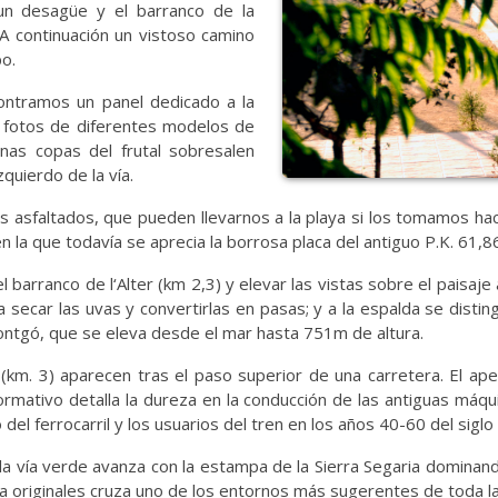
un desagüe y el barranco de la
 continuación un vistoso camino
o.
ontramos un panel dedicado a la
es fotos de diferentes modelos de
nas copas del frutal sobresalen
zquierdo de la vía.
es asfaltados, que pueden llevarnos a la playa si los tomamos ha
n la que todavía se aprecia la borrosa placa del antiguo P.K. 61,8
rranco de l‘Alter (km 2,3) y elevar las vistas sobre el paisaje ag
 secar las uvas y convertirlas en pasas; y a la espalda se disting
ntgó, que se eleva desde el mar hasta 751m de altura.
(km. 3) aparecen tras el paso superior de una carretera. El ape
ormativo detalla la dureza en la conducción de las antiguas máqu
el ferrocarril y los usuarios del tren en los años 40-60 del siglo
la vía verde avanza con la estampa de la Sierra Segaria dominand
ra originales cruza uno de los entornos más sugerentes de toda la