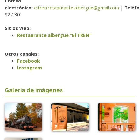
Correo
electrónico:
eltren.restaurante.albergue@gmail.com
|
Teléf
927 305
Sitios web:
Restaurante albergue "El TREN"
Otros canales:
Facebook
Instagram
Galería de imágenes