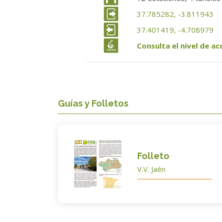
37.785282, -3.811943
37.401419, -4.708979
Consulta el nivel de ac
Guías y Folletos
Folleto
V.V. Jaén