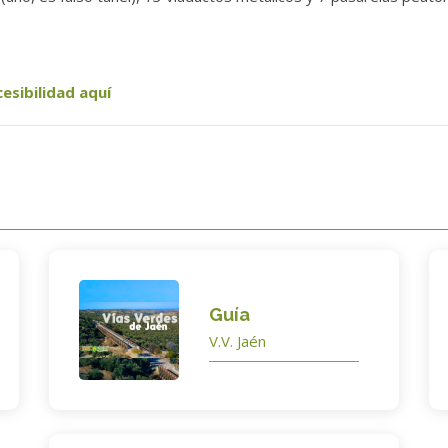
cesibilidad aquí
Guía
V.V. Jaén