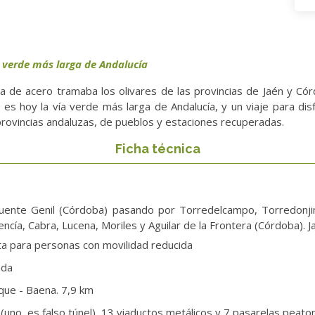
a verde más larga de Andalucía
a de acero tramaba los olivares de las provincias de Jaén y Córdo
 es hoy la vía verde más larga de Andalucía, y un viaje para di
rovincias andaluzas, de pueblos y estaciones recuperadas.
Ficha técnica
uente Genil (Córdoba) pasando por Torredelcampo, Torredonjim
ía, Cabra, Lucena, Moriles y Aguilar de la Frontera (Córdoba). Ja
pta para personas con movilidad reducida
ada
que - Baena. 7,9 km
(uno, es falso túnel), 13 viaductos metálicos y 7 pasarelas peato