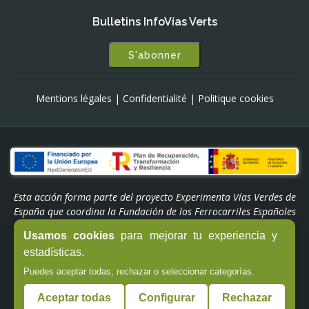
Bulletins InfoVías Verts
S'abonner
Mentions légales
|
Confidentialité
|
Politique cookies
Esta acción forma parte del proyecto Experimenta Vías Verdes de
España que coordina la Fundación de los Ferrocarriles Españoles
y está subvencionada por el Plan de Recuperación,
Usamos cookies
para mejorar tu experiencia y
Transformación y Resiliencia. Financiado por la Unión Europea -
estadísticas.
NextGenerationEU a través del Programa 'Experiencias Turismo
España' del Ministerio de Industria y Turismo.
Puedes aceptar todas, rechazar o seleccionar categorías.
Aceptar todas
Configurar
Rechazar
© Copyright -
Fundación de los Ferrocarriles Españoles