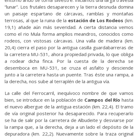
entorno árido se torna silvestre. Iniciamos una larga travesía
“lunar”. Los frutales desaparecen y la tierra desnuda domina
un paisaje espartano de cárcavas, ramblas y montañas
terrosas, al que la ruina de la
estación de Los Rodeos
(km.
19,1) añade aún más severidad. A cierta distancia vemos
como el rio Mula forma amplios meandros, conocidos como
rodeos, con vistosas cárcavas. Una valla de madera (km.
20,4) cierra el paso por la antigua casilla guardabarreras de
la carretera MU-531, ahora propiedad privada, lo que obliga
a rodear dicha finca. Por la cuesta de la derecha se
desemboca en MU-531, se cruza el asfalto y desciende
junto a la carretera hasta un puente. Tras éste una rampa, a
la derecha, nos sube al terraplén de la antigua vía.
La calle del Ferrocarril, inequívoco nombre de que vamos
bien, se introduce en la población de
Campos del Río
hasta
el nuevo albergue de la antigua estación (km. 22,4). El tramo
de vía original posterior ha desaparecido. Para recuperarlo
se ha de salir por la carretera de Albudeite y desviarse por
la rampa que, a la derecha, deja a un lado el depósito de la
depuradora (km. 22,2). Nuevamente sobre la traza original