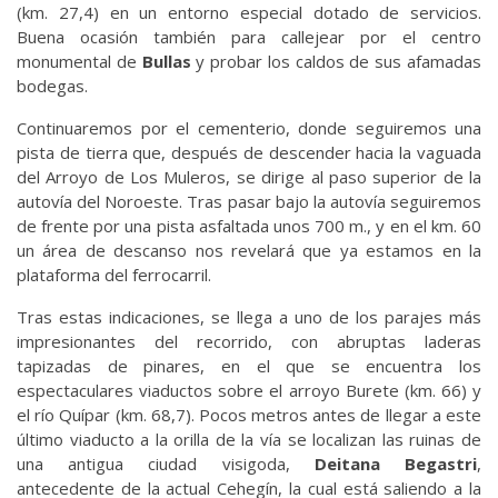
(km. 27,4) en un entorno especial dotado de servicios.
Buena ocasión también para callejear por el centro
monumental de
Bullas
y probar los caldos de sus afamadas
bodegas.
Continuaremos por el cementerio, donde seguiremos una
pista de tierra que, después de descender hacia la vaguada
del Arroyo de Los Muleros, se dirige al paso superior de la
autovía del Noroeste. Tras pasar bajo la autovía seguiremos
de frente por una pista asfaltada unos 700 m., y en el km. 60
un área de descanso nos revelará que ya estamos en la
plataforma del ferrocarril.
Tras estas indicaciones, se llega a uno de los parajes más
impresionantes del recorrido, con abruptas laderas
tapizadas de pinares, en el que se encuentra los
espectaculares viaductos sobre el arroyo Burete (km. 66) y
el río Quípar (km. 68,7). Pocos metros antes de llegar a este
último viaducto a la orilla de la vía se localizan las ruinas de
una antigua ciudad visigoda,
Deitana Begastri
,
antecedente de la actual Cehegín, la cual está saliendo a la