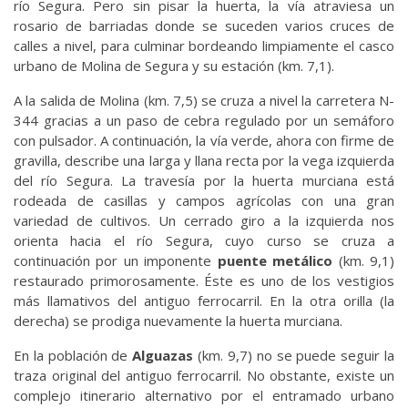
río Segura. Pero sin pisar la huerta, la vía atraviesa un
rosario de barriadas donde se suceden varios cruces de
calles a nivel, para culminar bordeando limpiamente el casco
urbano de Molina de Segura y su estación (km. 7,1).
A la salida de Molina (km. 7,5) se cruza a nivel la carretera N-
344 gracias a un paso de cebra regulado por un semáforo
con pulsador. A continuación, la vía verde, ahora con firme de
gravilla, describe una larga y llana recta por la vega izquierda
del río Segura. La travesía por la huerta murciana está
rodeada de casillas y campos agrícolas con una gran
variedad de cultivos. Un cerrado giro a la izquierda nos
orienta hacia el río Segura, cuyo curso se cruza a
continuación por un imponente
puente metálico
(km. 9,1)
restaurado primorosamente. Éste es uno de los vestigios
más llamativos del antiguo ferrocarril. En la otra orilla (la
derecha) se prodiga nuevamente la huerta murciana.
En la población de
Alguazas
(km. 9,7) no se puede seguir la
traza original del antiguo ferrocarril. No obstante, existe un
complejo itinerario alternativo por el entramado urbano