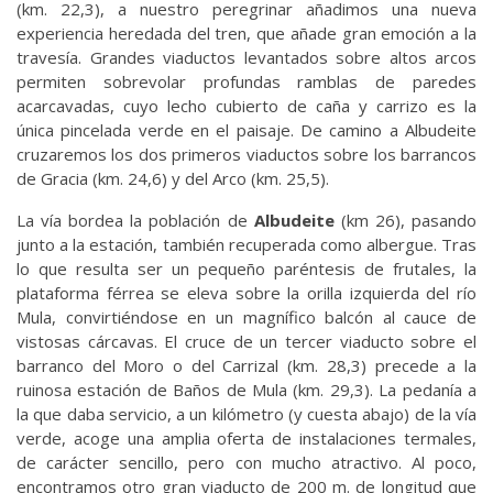
(km. 22,3), a nuestro peregrinar añadimos una nueva
experiencia heredada del tren, que añade gran emoción a la
travesía. Grandes viaductos levantados sobre altos arcos
permiten sobrevolar profundas ramblas de paredes
acarcavadas, cuyo lecho cubierto de caña y carrizo es la
única pincelada verde en el paisaje. De camino a Albudeite
cruzaremos los dos primeros viaductos sobre los barrancos
de Gracia (km. 24,6) y del Arco (km. 25,5).
La vía bordea la población de
Albudeite
(km 26), pasando
junto a la estación, también recuperada como albergue. Tras
lo que resulta ser un pequeño paréntesis de frutales, la
plataforma férrea se eleva sobre la orilla izquierda del río
Mula, convirtiéndose en un magnífico balcón al cauce de
vistosas cárcavas. El cruce de un tercer viaducto sobre el
barranco del Moro o del Carrizal (km. 28,3) precede a la
ruinosa estación de Baños de Mula (km. 29,3). La pedanía a
la que daba servicio, a un kilómetro (y cuesta abajo) de la vía
verde, acoge una amplia oferta de instalaciones termales,
de carácter sencillo, pero con mucho atractivo. Al poco,
encontramos otro gran viaducto de 200 m. de longitud que