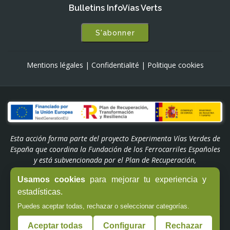
Bulletins InfoVías Verts
S'abonner
Mentions légales
|
Confidentialité
|
Politique cookies
Esta acción forma parte del proyecto Experimenta Vías Verdes de
España que coordina la Fundación de los Ferrocarriles Españoles
y está subvencionada por el Plan de Recuperación,
Transformación y Resiliencia. Financiado por la Unión Europea -
Usamos cookies
para mejorar tu experiencia y
NextGenerationEU a través del Programa 'Experiencias Turismo
España' del Ministerio de Industria y Turismo.
estadísticas.
Puedes aceptar todas, rechazar o seleccionar categorías.
© Copyright -
Fundación de los Ferrocarriles Españoles
Aceptar todas
Configurar
Rechazar