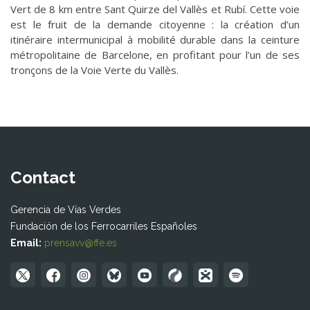
Vert de 8 km entre Sant Quirze del Vallès et Rubí. Cette voie
est le fruit de la demande citoyenne : la création d’un
itinéraire intermunicipal à mobilité durable dans la ceinture
métropolitaine de Barcelone, en profitant pour l’un de ses
tronçons de la Voie Verte du Vallès.
Contact
Gerencia de Vías Verdes
Fundación de los Ferrocarriles Españoles
Email:
prensavv@ffe.es