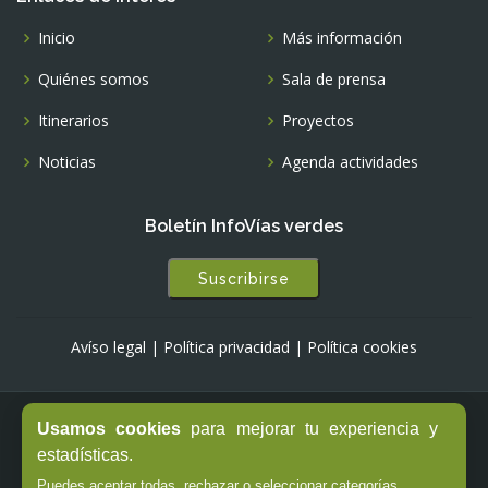
Inicio
Más información
Quiénes somos
Sala de prensa
Itinerarios
Proyectos
Noticias
Agenda actividades
Boletín InfoVías verdes
Suscribirse
Avíso legal
|
Política privacidad
|
Política cookies
Usamos cookies
para mejorar tu experiencia y
© Copyright -
Fundación de los Ferrocarriles Españoles
estadísticas.
Puedes aceptar todas, rechazar o seleccionar categorías.