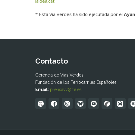
laldea.cat
* Esta Vía Verdes ha sido ejecutada por el
Ayun
Contacto
Gerencia de Vías Verdes
Fundación de los Ferrocarriles Españoles
Email:
prensavv@ffe.es