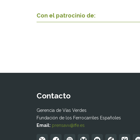
Con el patrocinio de:
Contacto
Gerencia de Vías Verdes
Fundación de los Ferrocarriles Españoles
Email:
prensavv@ffe.es