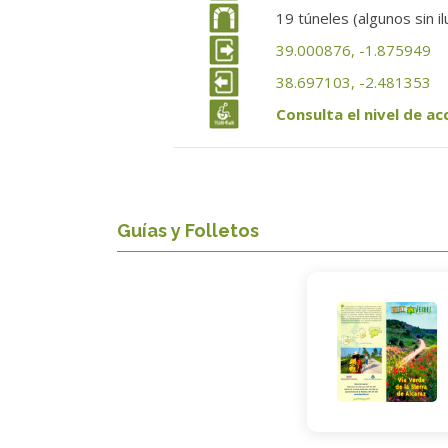
19 túneles (algunos sin i
39.000876, -1.875949
38.697103, -2.481353
Consulta el nivel de ac
Guías y Folletos