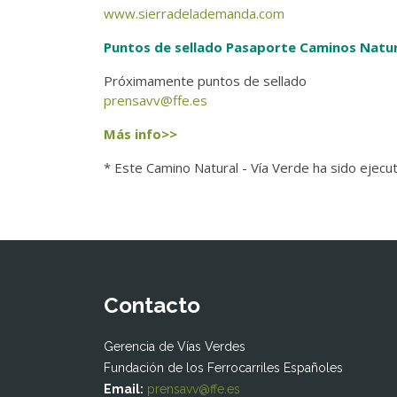
www.sierradelademanda.com
Puntos de sellado Pasaporte Caminos Natur
Próximamente puntos de sellado
prensavv@ffe.es
Más info>>
* Este Camino Natural - Vía Verde ha sido ejecu
Contacto
Gerencia de Vías Verdes
Fundación de los Ferrocarriles Españoles
Email:
prensavv@ffe.es