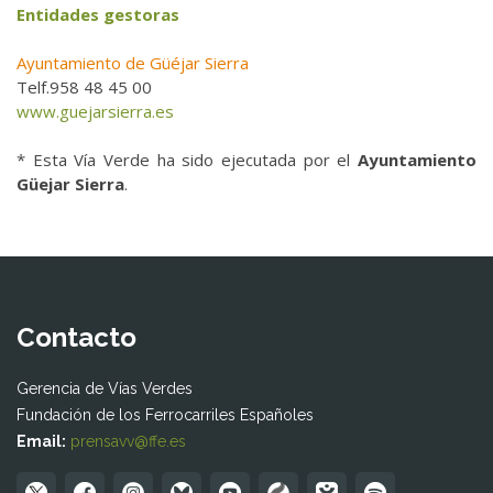
Entidades gestoras
Ayuntamiento de Güéjar Sierra
Telf.958 48 45 00
www.guejarsierra.es
* Esta Vía Verde ha sido ejecutada por el
Ayuntamiento
Güejar Sierra
.
Contacto
Gerencia de Vías Verdes
Fundación de los Ferrocarriles Españoles
Email:
prensavv@ffe.es