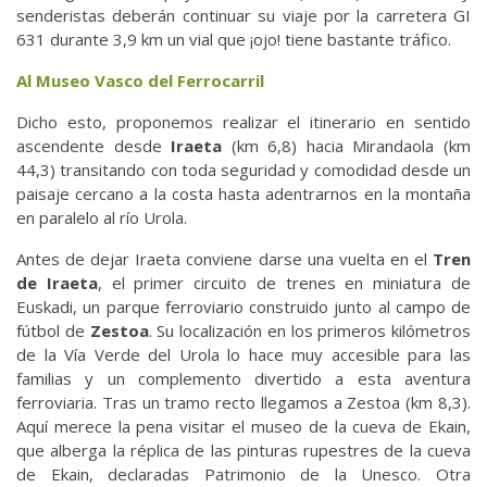
senderistas deberán continuar su viaje por la carretera GI
631 durante 3,9 km un vial que ¡ojo! tiene bastante tráfico.
Al Museo Vasco del Ferrocarril
Dicho esto, proponemos realizar el itinerario en sentido
ascendente desde
Iraeta
(km 6,8) hacia Mirandaola (km
44,3) transitando con toda seguridad y comodidad desde un
paisaje cercano a la costa hasta adentrarnos en la montaña
en paralelo al río Urola.
Antes de dejar Iraeta conviene darse una vuelta en el
Tren
de Iraeta
, el primer circuito de trenes en miniatura de
Euskadi, un parque ferroviario construido junto al campo de
fútbol de
Zestoa
. Su localización en los primeros kilómetros
de la Vía Verde del Urola lo hace muy accesible para las
familias y un complemento divertido a esta aventura
ferroviaria. Tras un tramo recto llegamos a Zestoa (km 8,3).
Aquí merece la pena visitar el museo de la cueva de Ekain,
que alberga la réplica de las pinturas rupestres de la cueva
de Ekain, declaradas Patrimonio de la Unesco. Otra