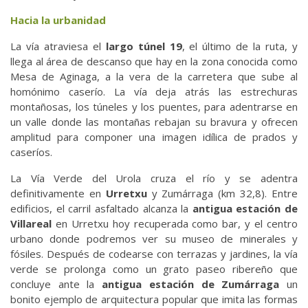
Hacia la urbanidad
La vía atraviesa el
largo túnel 19
, el último de la ruta, y
llega al área de descanso que hay en la zona conocida como
Mesa de Aginaga, a la vera de la carretera que sube al
homónimo caserío. La vía deja atrás las estrechuras
montañosas, los túneles y los puentes, para adentrarse en
un valle donde las montañas rebajan su bravura y ofrecen
amplitud para componer una imagen idílica de prados y
caseríos.
La Vía Verde del Urola cruza el río y se adentra
definitivamente en
Urretxu
y Zumárraga (km 32,8). Entre
edificios, el carril asfaltado alcanza la
antigua estación de
Villareal
en Urretxu hoy recuperada como bar, y el centro
urbano donde podremos ver su museo de minerales y
fósiles. Después de codearse con terrazas y jardines, la vía
verde se prolonga como un grato paseo ribereño que
concluye ante la
antigua estación de Zumárraga
un
bonito ejemplo de arquitectura popular que imita las formas