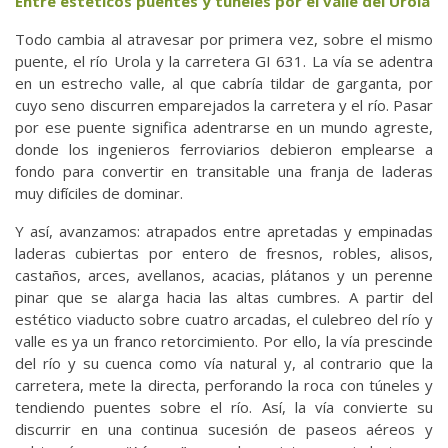
Entre estéticos puentes y túneles por el valle del Urola
Todo cambia al atravesar por primera vez, sobre el mismo
puente, el río Urola y la carretera GI 631. La vía se adentra
en un estrecho valle, al que cabría tildar de garganta, por
cuyo seno discurren emparejados la carretera y el río. Pasar
por ese puente significa adentrarse en un mundo agreste,
donde los ingenieros ferroviarios debieron emplearse a
fondo para convertir en transitable una franja de laderas
muy difíciles de dominar.
Y así, avanzamos: atrapados entre apretadas y empinadas
laderas cubiertas por entero de fresnos, robles, alisos,
castaños, arces, avellanos, acacias, plátanos y un perenne
pinar que se alarga hacia las altas cumbres. A partir del
estético viaducto sobre cuatro arcadas, el culebreo del río y
valle es ya un franco retorcimiento. Por ello, la vía prescinde
del río y su cuenca como vía natural y, al contrario que la
carretera, mete la directa, perforando la roca con túneles y
tendiendo puentes sobre el río. Así, la vía convierte su
discurrir en una continua sucesión de paseos aéreos y