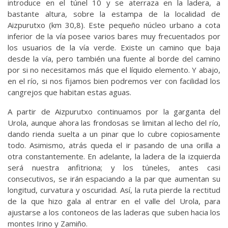
introduce en el túnel 10 y se aterraza en la ladera, a
bastante altura, sobre la estampa de la localidad de
Aizpurutxo (km 30,8). Este pequeño núcleo urbano a cota
inferior de la vía posee varios bares muy frecuentados por
los usuarios de la vía verde. Existe un camino que baja
desde la vía, pero también una fuente al borde del camino
por si no necesitamos más que el líquido elemento. Y abajo,
en el río, si nos fijamos bien podremos ver con facilidad los
cangrejos que habitan estas aguas.
A partir de Aizpurutxo continuamos por la garganta del
Urola, aunque ahora las frondosas se limitan al lecho del río,
dando rienda suelta a un pinar que lo cubre copiosamente
todo. Asimismo, atrás queda el ir pasando de una orilla a
otra constantemente. En adelante, la ladera de la izquierda
será nuestra anfitriona; y los túneles, antes casi
consecutivos, se irán espaciando a la par que aumentan su
longitud, curvatura y oscuridad. Así, la ruta pierde la rectitud
de la que hizo gala al entrar en el valle del Urola, para
ajustarse a los contoneos de las laderas que suben hacia los
montes Irino y Zamiño.