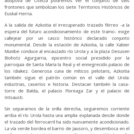
adoptiva de Oteiza podremos ver el conjunto de seis
frontones que simbolizan los siete Territorios Históricos de
Euskal Herria.
A la salida de Azkoitia el irrecuperado trazado férreo -a la
espera del futuro acondicionamiento de este tramo- exige
callejear por un casco histórico declarado conjunto
monumental. Desde la estación de Azkoitia, la calle Xabier
Munibe conduce al encauzado río Urola y a la plaza Desusen
Biohotz Agurgarria, epicentro social presidido por la
parroquia de Santa María la Real y el ennegrecido palacio de
los Idiakez. Generosa cuna de míticos pelotaris, Azkoitia
también sigue el patrón común en el valle del Urola:
industrias, caseríos e historia. Destacan también la casa-
torre de Balda, el palacio Floreaga Zar y el palacio de
Intsausti.
Sin separarnos de la orilla derecha, seguiremos corriente
arriba el río Urola hasta una amplia explanada desde donde
el trazado del ferrocarril ha sido nuevamente acondicionado.
La vía verde bordea el barrio de Jausoro, y desemboca en el