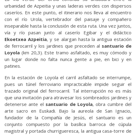
urbanidad de Azpeitia y unas laderas verdes con dispersos
caseríos. En este punto, el itinerario nos lleva al encuentro
con el río Urola, vertebrador del paisaje y compañero
inseparable hasta la conclusión de esta ruta. Una vez juntos,
vía y río pasan junto al caserío Egibar y el didáctico
Ekoetxea Azpeitia
, y se alargan hasta la antigua estación
de ferrocarril y los jardines que preceden al
santuario de
Loyola
(km 20,3). Este tramo asfaltado, es muy cómodo y
un lugar donde no falta nunca gente a pie, en bici y en
patines.
En la estación de Loyola el carril asfaltado se interrumpe,
pues un túnel ferroviario impracticable impide seguir el
trazado original del ferrocarril. Tal interrupción no es más
que una invitación para atravesar los sombreados jardines y
detenerse ante el
santuario de Loyola
, obra cumbre del
arte sacro en Euskadi. Bajo la aureola de San Ignacio,
fundador de la Compañía de Jesús, el santuario es un
conjunto compuesto por la basílica barroca de cúpula
magistral y portada churrigueresca, la antigua casa-torre de