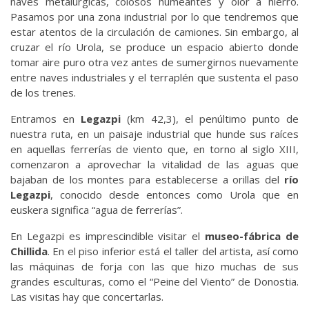
naves metalúrgicas, colosos humeantes y olor a hierro.
Pasamos por una zona industrial por lo que tendremos que
estar atentos de la circulación de camiones. Sin embargo, al
cruzar el río Urola, se produce un espacio abierto donde
tomar aire puro otra vez antes de sumergirnos nuevamente
entre naves industriales y el terraplén que sustenta el paso
de los trenes.
Entramos en
Legazpi
(km 42,3), el penúltimo punto de
nuestra ruta, en un paisaje industrial que hunde sus raíces
en aquellas ferrerías de viento que, en torno al siglo XIII,
comenzaron a aprovechar la vitalidad de las aguas que
bajaban de los montes para establecerse a orillas del
río
Legazpi
, conocido desde entonces como Urola que en
euskera significa “agua de ferrerías”.
En Legazpi es imprescindible visitar el
museo-fábrica de
Chillida
. En el piso inferior está el taller del artista, así como
las máquinas de forja con las que hizo muchas de sus
grandes esculturas, como el “Peine del Viento” de Donostia.
Las visitas hay que concertarlas.