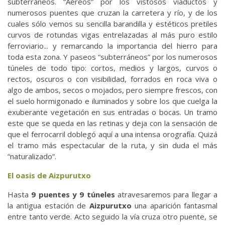
subterráneos. “Aéreos” por los vistosos viaductos y
numerosos puentes que cruzan la carretera y río, y de los
cuales sólo vemos su sencilla barandilla y estéticos pretiles
curvos de rotundas vigas entrelazadas al más puro estilo
ferroviario... y remarcando la importancia del hierro para
toda esta zona. Y paseos “subterráneos” por los numerosos
túneles de todo tipo: cortos, medios y largos, curvos o
rectos, oscuros o con visibilidad, forrados en roca viva o
algo de ambos, secos o mojados, pero siempre frescos, con
el suelo hormigonado e iluminados y sobre los que cuelga la
exuberante vegetación en sus entradas o bocas. Un tramo
este que se queda en las retinas y deja con la sensación de
que el ferrocarril doblegó aquí a una intensa orografía. Quizá
el tramo más espectacular de la ruta, y sin duda el más
“naturalizado”.
El oasis de Aizpurutxo
Hasta
9 puentes y 9 túneles
atravesaremos para llegar a
la antigua estación de
Aizpurutxo
una aparición fantasmal
entre tanto verde. Acto seguido la vía cruza otro puente, se