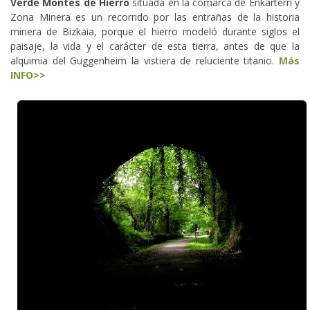
Verde Montes de Hierro
situada en la comarca de Enkarterri y
Zona Minera es un recorrido por las entrañas de la historia
minera de Bizkaia, porque el hierro modeló durante siglos el
paisaje, la vida y el carácter de esta tierra, antes de que la
alquimia del Guggenheim la vistiera de reluciente titanio.
Más
INFO>>