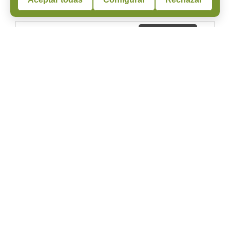
28/07/2026
Solidaridad con la Sierra Oeste de
Madrid y Ávila ante los recientes
incendios
La Gerencia de Vías Verdes traslada su