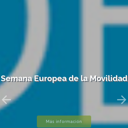
Semana Europea de la Movilidad
Previous
Ne
Más información