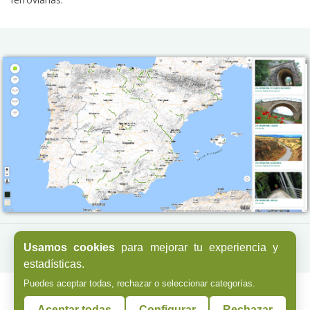
| Ver mapa en pantalla completa
Usamos cookies
para mejorar tu experiencia y
estadísticas.
Puedes aceptar todas, rechazar o seleccionar categorías.
Actualidad Vías Verdes
Aceptar todas
Configurar
Rechazar