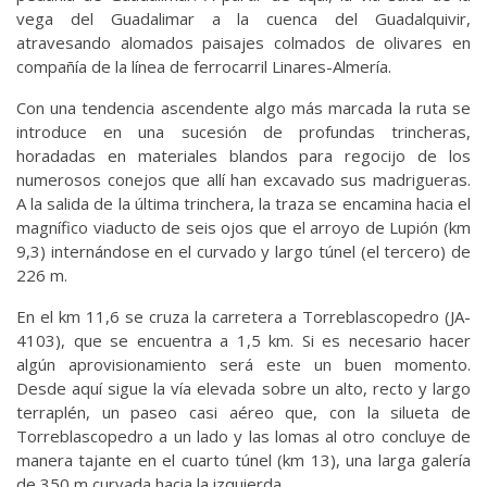
vega del Guadalimar a la cuenca del Guadalquivir,
atravesando alomados paisajes colmados de olivares en
compañía de la línea de ferrocarril Linares-Almería.
Con una tendencia ascendente algo más marcada la ruta se
introduce en una sucesión de profundas trincheras,
horadadas en materiales blandos para regocijo de los
numerosos conejos que allí han excavado sus madrigueras.
A la salida de la última trinchera, la traza se encamina hacia el
magnífico viaducto de seis ojos que el arroyo de Lupión (km
9,3) internándose en el curvado y largo túnel (el tercero) de
226 m.
En el km 11,6 se cruza la carretera a Torreblascopedro (JA-
4103), que se encuentra a 1,5 km. Si es necesario hacer
algún aprovisionamiento será este un buen momento.
Desde aquí sigue la vía elevada sobre un alto, recto y largo
terraplén, un paseo casi aéreo que, con la silueta de
Torreblascopedro a un lado y las lomas al otro concluye de
manera tajante en el cuarto túnel (km 13), una larga galería
de 350 m curvada hacia la izquierda.