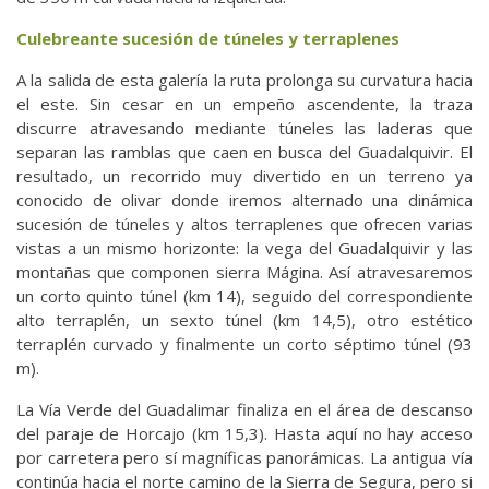
Culebreante sucesión de túneles y terraplenes
A la salida de esta galería la ruta prolonga su curvatura hacia
el este. Sin cesar en un empeño ascendente, la traza
discurre atravesando mediante túneles las laderas que
separan las ramblas que caen en busca del Guadalquivir. El
resultado, un recorrido muy divertido en un terreno ya
conocido de olivar donde iremos alternado una dinámica
sucesión de túneles y altos terraplenes que ofrecen varias
vistas a un mismo horizonte: la vega del Guadalquivir y las
montañas que componen sierra Mágina. Así atravesaremos
un corto quinto túnel (km 14), seguido del correspondiente
alto terraplén, un sexto túnel (km 14,5), otro estético
terraplén curvado y finalmente un corto séptimo túnel (93
m).
La Vía Verde del Guadalimar finaliza en el área de descanso
del paraje de Horcajo (km 15,3). Hasta aquí no hay acceso
por carretera pero sí magníficas panorámicas. La antigua vía
continúa hacia el norte camino de la Sierra de Segura, pero si