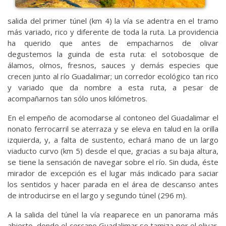
salida del primer túnel (km 4) la vía se adentra en el tramo
más variado, rico y diferente de toda la ruta. La providencia
ha querido que antes de empacharnos de olivar
degustemos la guinda de esta ruta: el sotobosque de
álamos, olmos, fresnos, sauces y demás especies que
crecen junto al río Guadalimar; un corredor ecológico tan rico
y variado que da nombre a esta ruta, a pesar de
acompañarnos tan sólo unos kilómetros.
En el empeño de acomodarse al contoneo del Guadalimar el
nonato ferrocarril se aterraza y se eleva en talud en la orilla
izquierda, y, a falta de sustento, echará mano de un largo
viaducto curvo (km 5) desde el que, gracias a su baja altura,
se tiene la sensación de navegar sobre el río. Sin duda, éste
mirador de excepción es el lugar más indicado para saciar
los sentidos y hacer parada en el área de descanso antes
de introducirse en el largo y segundo túnel (296 m).
A la salida del túnel la vía reaparece en un panorama más
abierto, donde el cercano Guadalimar se tamiza por el olivar.