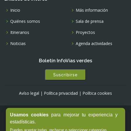
Inicio
Más información
Quiénes somos
Sala de prensa
Itinerarios
Proyectos
Noticias
Agenda actividades
Boletín InfoVías verdes
Suscribirse
Avíso legal
|
Política privacidad
|
Política cookies
Usamos cookies
para mejorar tu experiencia y
© Copyright -
Fundación de los Ferrocarriles Españoles
estadísticas.
Puedes aceptar todas, rechazar o seleccionar categorías.