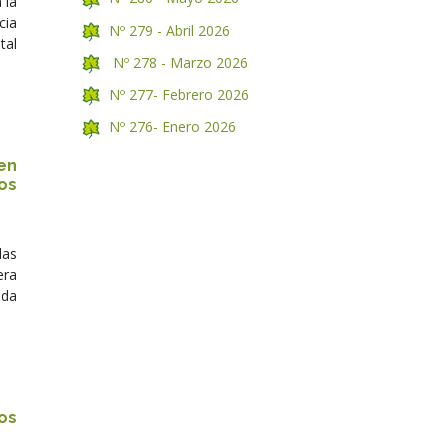
 la
cia
Nº 279 - Abril 2026
tal
Nº 278 - Marzo 2026
Nº 277- Febrero 2026
Nº 276- Enero 2026
en
os
las
era
nda
os