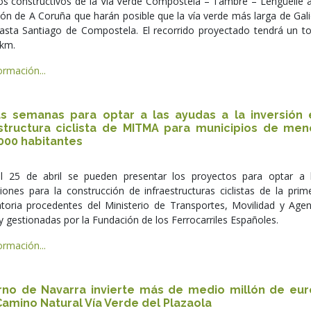
os constructivos de la Vía Verde Compostela – Tambre – Lengüelle a
ón de A Coruña que harán posible que la vía verde más larga de Gali
hasta Santiago de Compostela. El recorrido proyectado tendrá un to
 km.
rmación...
as semanas para optar a las ayudas a la inversión 
estructura ciclista de MITMA para municipios de men
000 habitantes
l 25 de abril se pueden presentar los proyectos para optar a 
iones para la construcción de infraestructuras ciclistas de la prim
toria procedentes del Ministerio de Transportes, Movilidad y Age
 gestionadas por la Fundación de los Ferrocarriles Españoles.
rmación...
rno de Navarra invierte más de medio millón de eur
Camino Natural Vía Verde del Plazaola