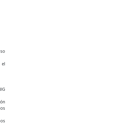
eso
 el
NIG
ión
cos
los