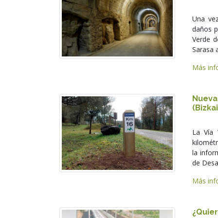
Una vez
daños p
Verde d
Sarasa a
Más info
Nueva
(Bizkai
La Vía
kilométr
la infor
de Desar
Más info
¿Quie