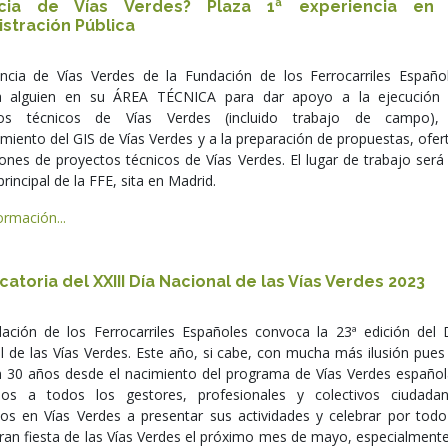
cia de Vías Verdes? Plaza 1ª experiencia en 
stración Pública
ncia de Vías Verdes de la Fundación de los Ferrocarriles Españo
a alguien en su ÁREA TÉCNICA para dar apoyo a la ejecución
tos técnicos de Vías Verdes (incluido trabajo de campo),
iento del GIS de Vías Verdes y a la preparación de propuestas, ofer
ciones de proyectos técnicos de Vías Verdes. El lugar de trabajo será
principal de la FFE, sita en Madrid.
rmación...
atoria del XXIII Día Nacional de las Vías Verdes 2023
ación de los Ferrocarriles Españoles convoca la 23ª edición del 
l de las Vías Verdes. Este año, si cabe, con mucha más ilusión pues
n 30 años desde el nacimiento del programa de Vías Verdes español
os a todos los gestores, profesionales y colectivos ciudada
dos en Vías Verdes a presentar sus actividades y celebrar por todo
gran fiesta de las Vías Verdes el próximo mes de mayo, especialmente