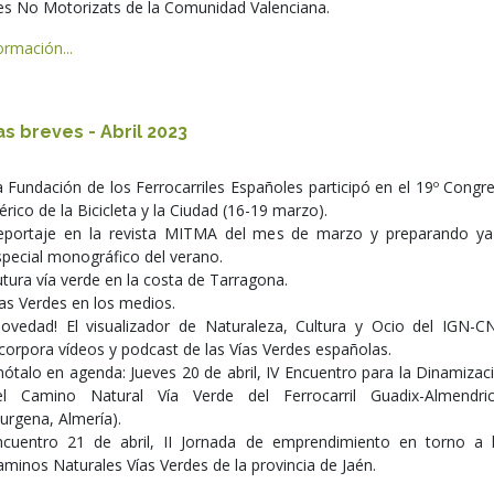
ies No Motorizats de la Comunidad Valenciana.
rmación...
as breves - Abril 2023
a Fundación de los Ferrocarriles Españoles participó en el 19º Congr
érico de la Bicicleta y la Ciudad (16-19 marzo).
eportaje en la revista MITMA del mes de marzo y preparando ya
special monográfico del verano.
tura vía verde en la costa de Tarragona.
ías Verdes en los medios.
Novedad! El visualizador de Naturaleza, Cultura y Ocio del IGN-C
corpora vídeos y podcast de las Vías Verdes españolas.
nótalo en agenda: Jueves 20 de abril, IV Encuentro para la Dinamizac
el Camino Natural Vía Verde del Ferrocarril Guadix-Almendri
urgena, Almería).
ncuentro 21 de abril, II Jornada de emprendimiento en torno a 
minos Naturales Vías Verdes de la provincia de Jaén.