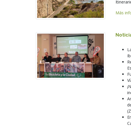
Itinerar
Más info
Notici
L
Ib
R
E
Fu
V
¡
in
A
d
(Z
E
Ca