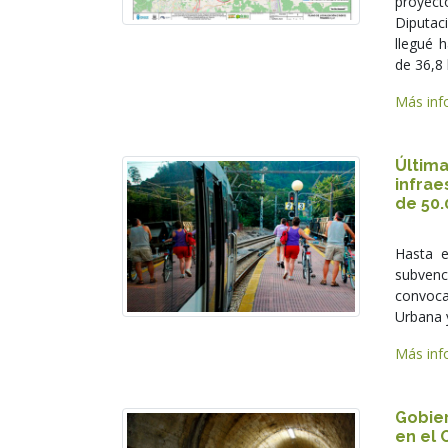
proyect
Diputaci
llegué 
de 36,8
Más info
Últim
infra
de 50.
Hasta e
subvenc
convoca
Urbana y
Más info
Gobie
en el 