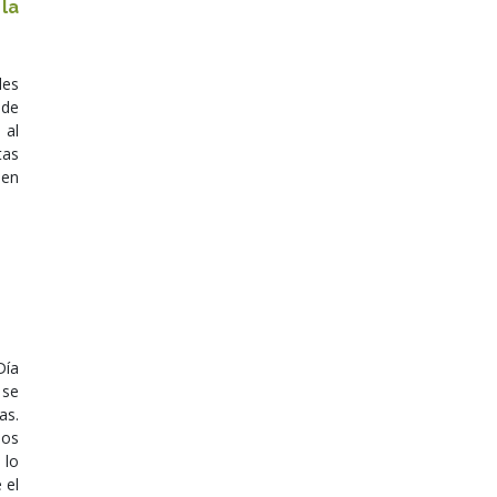
la
les
 de
 al
tas
 en
Día
 se
as.
nos
 lo
 el