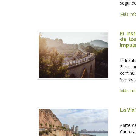
segundo
Más info
El Ins
de lo
impuls
El Inst
Ferroca
continu
Verdes d
Más info
La Vía
Parte de
Cantera 