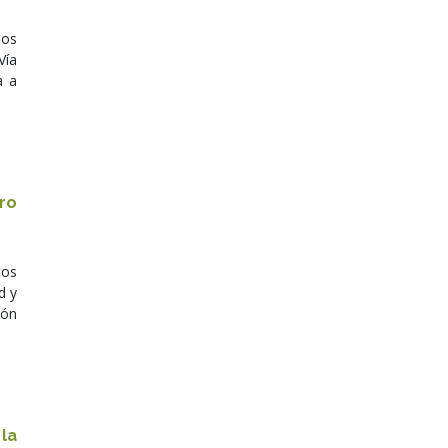
los
Vía
a a
ro
tos
d y
ión
la