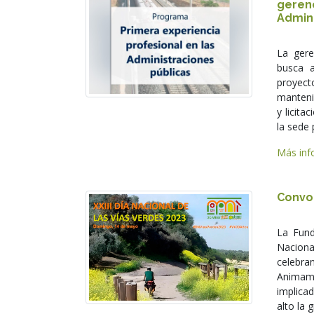
geren
Admini
La gere
busca 
proyec
mantenim
y licita
la sede 
Más info
Convoc
La Fund
Naciona
celebra
Animam
implica
alto la 