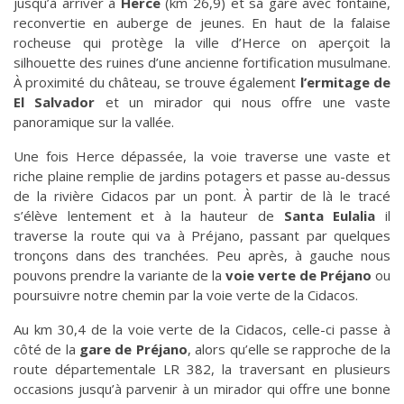
jusqu’à arriver à
Herce
(km 26,9) et sa gare avec fontaine,
reconvertie en auberge de jeunes. En haut de la falaise
rocheuse qui protège la ville d’Herce on aperçoit la
silhouette des ruines d’une ancienne fortification musulmane.
À proximité du château, se trouve également
l’ermitage de
El Salvador
et un mirador qui nous offre une vaste
panoramique sur la vallée.
Une fois Herce dépassée, la voie traverse une vaste et
riche plaine remplie de jardins potagers et passe au-dessus
de la rivière Cidacos par un pont. À partir de là le tracé
s’élève lentement et à la hauteur de
Santa Eulalia
il
traverse la route qui va à Préjano, passant par quelques
tronçons dans des tranchées. Peu après, à gauche nous
pouvons prendre la variante de la
voie verte de Préjano
ou
poursuivre notre chemin par la voie verte de la Cidacos.
Au km 30,4 de la voie verte de la Cidacos, celle-ci passe à
côté de la
gare de Préjano
, alors qu’elle se rapproche de la
route départementale LR 382, la traversant en plusieurs
occasions jusqu’à parvenir à un mirador qui offre une bonne