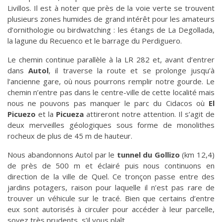
Livillos. Il est à noter que près de la voie verte se trouvent
plusieurs zones humides de grand intérêt pour les amateurs
d’ornithologie ou birdwatching : les étangs de La Degollada,
la lagune du Recuenco et le barrage du Perdiguero.
Le chemin continue parallèle à la LR 282 et, avant d’entrer
dans
Autol
, il traverse la route et se prolonge jusqu’à
l’ancienne gare, où nous pourrons remplir notre gourde. Le
chemin n’entre pas dans le centre-ville de cette localité mais
nous ne pouvons pas manquer le parc du Cidacos où
El
Picuezo
et la
Picueza
attireront notre attention. Il s’agit de
deux merveilles géologiques sous forme de monolithes
rocheux de plus de 45 m de hauteur.
Nous abandonnons Autol par le
tunnel du Gollizo
(km 12,4)
de près de 500 m et éclairé puis nous continuons en
direction de la ville de Quel. Ce tronçon passe entre des
jardins potagers, raison pour laquelle il n’est pas rare de
trouver un véhicule sur le tracé. Bien que certains d’entre
eux sont autorisés à circuler pour accéder à leur parcelle,
soyez très prudents, s’il vous plaît.