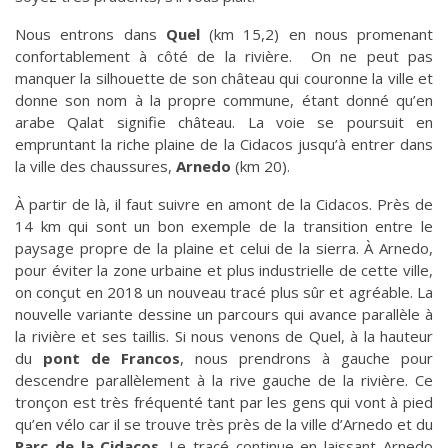
Nous entrons dans
Quel
(km 15,2) en nous promenant
confortablement à côté de la rivière. On ne peut pas
manquer la silhouette de son château qui couronne la ville et
donne son nom à la propre commune, étant donné qu’en
arabe Qalat signifie château. La voie se poursuit en
empruntant la riche plaine de la Cidacos jusqu’à entrer dans
la ville des chaussures,
Arnedo
(km 20).
À partir de là, il faut suivre en amont de la Cidacos. Près de
14 km qui sont un bon exemple de la transition entre le
paysage propre de la plaine et celui de la sierra. À Arnedo,
pour éviter la zone urbaine et plus industrielle de cette ville,
on conçut en 2018 un nouveau tracé plus sûr et agréable. La
nouvelle variante dessine un parcours qui avance parallèle à
la rivière et ses taillis. Si nous venons de Quel, à la hauteur
du
pont de Francos
, nous prendrons à gauche pour
descendre parallèlement à la rive gauche de la rivière. Ce
tronçon est très fréquenté tant par les gens qui vont à pied
qu’en vélo car il se trouve très près de la ville d’Arnedo et du
Parc de la Cidacos
. Le tracé continue en laissant Arnedo