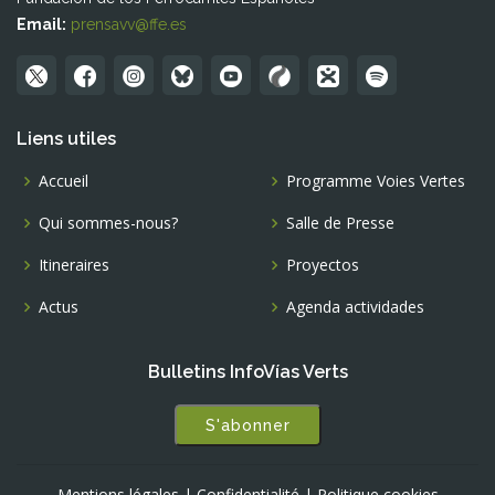
Email:
prensavv@ffe.es
Liens utiles
Accueil
Programme Voies Vertes
Qui sommes-nous?
Salle de Presse
Itineraires
Proyectos
Actus
Agenda actividades
Bulletins InfoVías Verts
S'abonner
Mentions légales
|
Confidentialité
|
Politique cookies