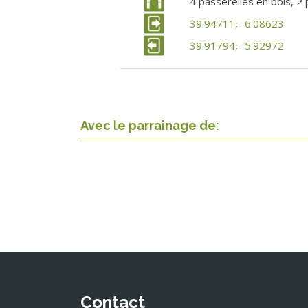
4 passerelles en bois, 2 
39.94711, -6.08623
39.91794, -5.92972
Avec le parrainage de:
Contact