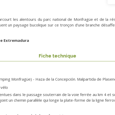
rcourt les alentours du parc national de Monfragüe et de la r
t un paysage bucolique sur ce tronçon d’une branche désaffecté
de Extremadura
Fiche technique
mping Monfragüe) - Haza de la Concepción. Malpartida de Plasen
 vélo
entues dans le passage souterrain de la voie ferrée au km 4 et su
oint un chemin parallèle qui longe la plate-forme de la ligne ferrov