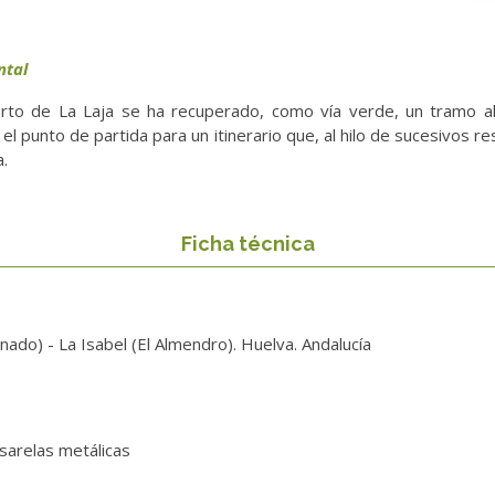
ntal
uerto de La Laja se ha recuperado, como vía verde, un tramo a
 punto de partida para un itinerario que, al hilo de sucesivos r
.
Ficha técnica
nado) - La Isabel (El Almendro). Huelva. Andalucía
asarelas metálicas