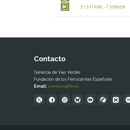
37.571938, -7.399639
Contacto
Gerencia de Vías Verdes
Fundación de los Ferrocarriles Españoles
Email:
prensavv@ffe.es