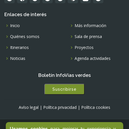
Enlaces de interés
Inicio
Más información
Quiénes somos
Sala de prensa
Itinerarios
Proyectos
Noticias
Agenda actividades
Boletín InfoVías verdes
Suscribirse
Avíso legal
|
Política privacidad
|
Política cookies
Usamos cookies
para mejorar tu experiencia y