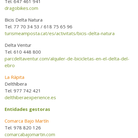
Tel. 647 461 941
dragobikes.com
Bicis Delta Natura
Tel. 77 70 34 53 / 618 75 65 96
turismeamposta.cat/es/activitats/bicis-delta-natura
Delta Ventur
Tel. 610 448 800
parcdeltaventur.com/alquiler-de-bicicletas-en-el-delta-del-
ebro
La Ràpita
Delthíbera
Tel. 977 742 421
delthiberaexperience.es
Entidades gestoras
Comarca Bajo Martín
Tel. 978 820 126
comarcabajomartin.com