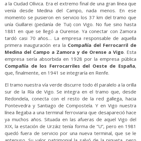
a la Ciudad Olívica. Era el extremo final de una gran línea que
venía desde Medina del Campo, nada menos. En ese
momento se pusieron en servicio los 37 km del tramo que
unía Guillarei (pedanía de Tui) con Vigo. No fue sino hasta
1881 en que se llegó a Ourense. Ya conectar con Zamora
tardó casi 70 años… La empresa responsable de aquella
primera inauguración era la
Compañía del Ferrocarril de
Medina del Campo a Zamora y de Orense a Vigo
. Esta
empresa sería absorbida en 1928 por la empresa pública
Compañía de los Ferrocarriles del Oeste de España
,
que, finalmente, en 1941 se integraría en Renfe.
El tramo nuestra vía verde discurre todo él paralelo a la orilla
sur de la Ría de Vigo. Se integra en el tramo que, desde
Redondela, conecta con el resto de la red gallega, hacia
Pontevedra y Santiago de Compostela. Y en Vigo nuestra
línea llegaba a una terminal ferroviaria que desapareció hace
ya muchos años. Situada en las afueras de aquel Vigo del
XIX, la estación de Urzáiz tenía forma de “U”, pero en 1981
quedó fuera de servicio por una nueva terminal, que se le
antepuso. Su valor patrimonial la salvó de la piqueta, pero