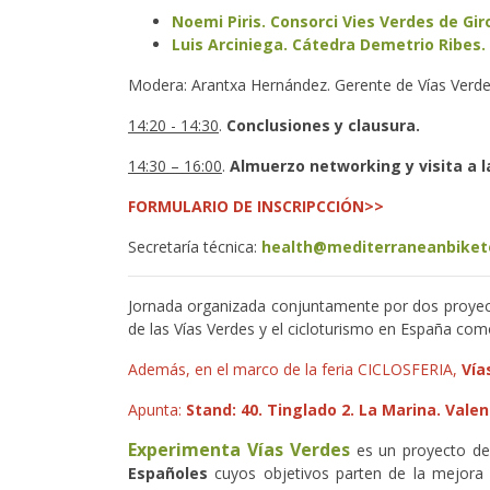
Noemi Piris. Consorci Vies Verdes de Gir
Luis Arciniega. Cátedra Demetrio Ribes. 
Modera: Arantxa Hernández. Gerente de Vías Verdes
14:20 - 14:30
.
Conclusiones y clausura.
14:30 – 16:00
.
Almuerzo networking y visita a l
FORMULARIO DE INSCRIPCCIÓN>>
Secretaría técnica:
health@mediterraneanbiket
Jornada organizada conjuntamente por dos proyect
de las Vías Verdes y el cicloturismo en España como
Además, en el marco de la feria CICLOSFERIA,
Vía
Apunta:
Stand: 40. Tinglado 2. La Marina. Valen
Experimenta Vías Verdes
es un proyecto des
Españoles
cuyos objetivos parten de la mejora d