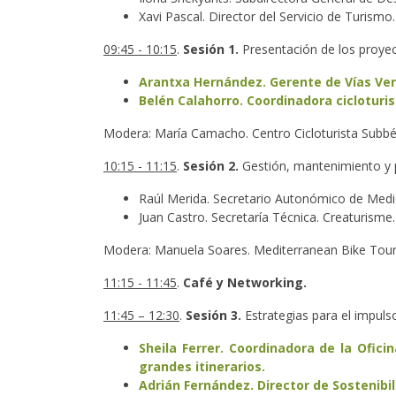
Xavi Pascal. Director del Servicio de Turismo.
09:45 - 10:15
.
Sesión 1.
Presentación de los proye
Arantxa Hernández. Gerente de Vías Verd
Belén Calahorro. Coordinadora cicloturis
Modera: María Camacho. Centro Cicloturista Subbéti
10:15 - 11:15
.
Sesión 2.
Gestión, mantenimiento y p
Raúl Merida. Secretario Autonómico de Medio 
Juan Castro. Secretaría Técnica. Creaturisme.
Modera: Manuela Soares. Mediterranean Bike Tour
11:15 - 11:45
.
Café y Networking.
11:45 – 12:30
.
Sesión 3.
Estrategias para el impuls
Sheila Ferrer. Coordinadora de la Ofici
grandes itinerarios.
Adrián Fernández. Director de Sostenibil