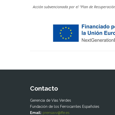
Acción subvencionada por el “Plan de Recuperación
Contacto
Gerencia de Vías Verdes
Fundación de los Ferrocarriles Españoles
Email:
prensavv@ffe.es