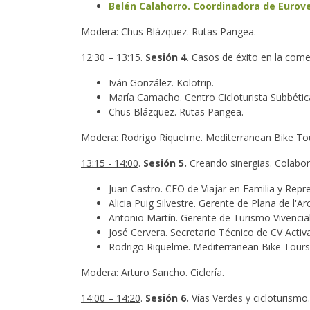
Belén Calahorro. Coordinadora de Eurove
Modera: Chus Blázquez. Rutas Pangea.
12:30 – 13:15
.
Sesión 4.
Casos de éxito en la comer
Iván González. Kolotrip.
María Camacho. Centro Cicloturista Subbética
Chus Blázquez. Rutas Pangea.
Modera: Rodrigo Riquelme. Mediterranean Bike To
13:15 - 14:00
.
Sesión 5.
Creando sinergias. Colabor
Juan Castro. CEO de Viajar en Familia y Rep
Alicia Puig Silvestre. Gerente de Plana de l'
Antonio Martín. Gerente de Turismo Vivencial
José Cervera. Secretario Técnico de CV Acti
Rodrigo Riquelme. Mediterranean Bike Tours. R
Modera: Arturo Sancho. Ciclería.
14:00 – 14:20
.
Sesión 6.
Vías Verdes y cicloturismo