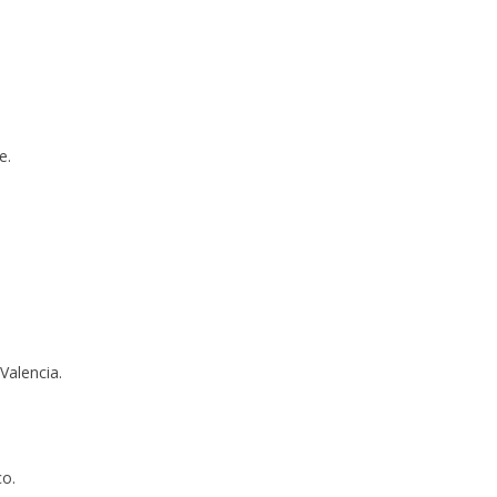
e.
Valencia.
co.