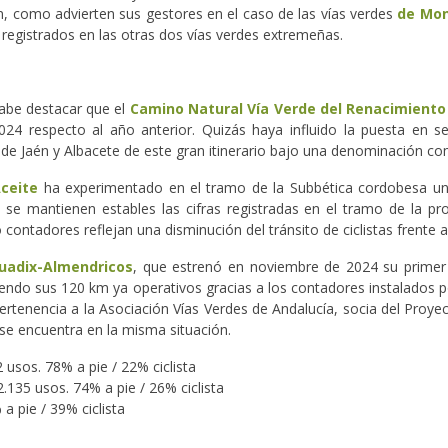
, como advierten sus gestores en el caso de las vías verdes
de Mo
s registrados en las otras dos vías verdes extremeñas.
cabe destacar que el
Camino Natural Vía Verde del Renacimiento
24 respecto al año anterior. Quizás haya influido la puesta en s
 de Jaén y Albacete de este gran itinerario bajo una denominación c
ceite
ha experimentado en el tramo de la Subbética cordobesa un 
se mantienen estables las cifras registradas en el tramo de la pr
 contadores reflejan una disminución del tránsito de ciclistas frente 
Guadix-Almendricos
, que estrenó en noviembre de 2024 su primer
eniendo sus 120 km ya operativos gracias a los contadores instalad
pertenencia a la Asociación Vías Verdes de Andalucía, socia del Proy
se encuentra en la misma situación.
 usos. 78% a pie / 22% ciclista
.135 usos. 74% a pie / 26% ciclista
a pie / 39% ciclista