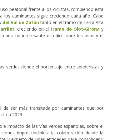
uso peatonal frente a los ciclistas, rompiendo esta
o a los caminantes sigue creciendo cada año. Cabe
y
del Val de Zafán
tanto en el tramo de Terra Alta
arrilet
, creciendo en el
tramo de Olot-Girona
y
da año un interesante estudio sobre los usos y el
ías verdes donde el porcentaje entre senderistas y
al de ser más transitada por caminantes que por
ecto a 2023.
so e impacto de las vías verdes españolas, sobre el
ciones imprescindibles: la colaboración desde la
nte y experto de unas entidades para consolidar y