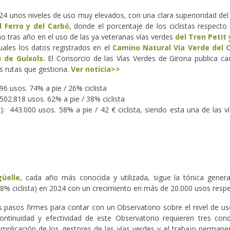
4 unos niveles de uso muy elevados, con una clara superioridad del 
 Ferro y del Carbó
, donde el porcentaje de los ciclistas respect
ño tras año en el uso de las ya veteranas vías verdes
del Tren Petit
ales los datos registrados en el
Camino Natural Vía Verde del C
ù de Guíxols
.
El Consorcio de las Vías Verdes de Girona publica ca
s rutas que gestiona.
Ver noticia>>
496 usos. 74% a pie / 26% ciclista
: 502.818 usos. 62% a pie / 38% ciclista
: 443.000 usos. 58% a pie / 42 € ciclista, siendo esta una de las v
üelle
, cada año más conocida y utilizada, sigue la tónica gener
 38% ciclista) en 2024 con un crecimiento en más de 20.000 usos resp
ros pasos firmes para contar con un Observatorio sobre el nivel de u
inuidad y efectividad de este Observatorio requieren tres condi
mplicación de los gestores de las vías verdes y el trabajo permane