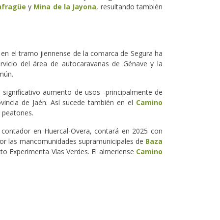
nfragüe
y
Mina de la Jayona
, resultando también
en el tramo jiennense de la comarca de Segura ha
ervicio del área de autocaravanas de Génave y la
omún.
significativo aumento de usos -principalmente de
ovincia de Jaén. Así sucede también en el
Camino
a peatones.
 contador en Huercal-Overa, contará en 2025 con
os por las mancomunidades supramunicipales de
Baza
ecto Experimenta Vías Verdes. El almeriense
Camino