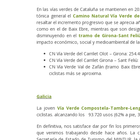
En las vías verdes de Cataluña se mantienen en 202
tónica general el
Camino Natural Vía Verde del
resaltar el incremento progresivo que se aprecia a
como en el de Baix Ebre, mientras que son desigu
disminuyendo en el
tramo de Girona-Sant Feli
impacto económico, social y medioambiental de la
CN Vía Verde del Carrilet Olot – Girona: 254.
CN Vía Verde del Carrilet Girona – Sant Feliù
CN Vía Verde Val de Zafán (tramo Baix Ebre)
ciclistas más se aproxima.
Galicia
La joven
Vía Verde Compostela-Tambre-Leng
ciclistas. alcanzando los 93.720 usos (62% a pie,
En definitiva, nos satisface dar por fin los prime
que venimos trabajando desde hace años. La cont
Secretaría de Estado de Turismo del MINTUR, la i