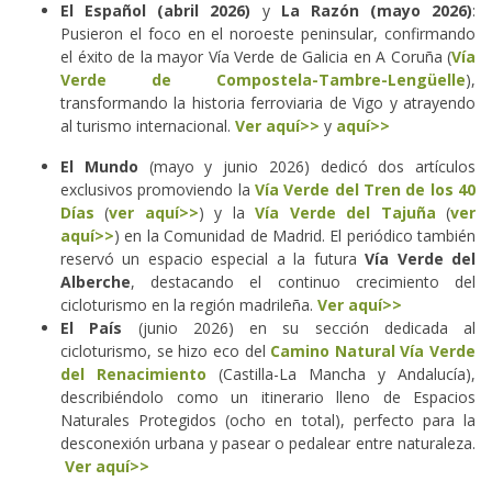
El Español (abril 2026)
y
La Razón (mayo 2026)
:
Pusieron el foco en el noroeste peninsular, confirmando
el éxito de la mayor Vía Verde de Galicia en A Coruña (
Vía
Verde de Compostela-Tambre-Lengüelle
),
transformando la historia ferroviaria de Vigo y atrayendo
al turismo internacional.
Ver aquí>>
y
aquí>>
El Mundo
(mayo y junio 2026) dedicó dos artículos
exclusivos promoviendo la
Vía Verde del Tren de los 40
Días
(
ver aquí>>
) y la
Vía Verde del Tajuña
(
ver
aquí>>
) en la Comunidad de Madrid. El periódico también
reservó un espacio especial a la futura
Vía Verde del
Alberche
, destacando el continuo crecimiento del
cicloturismo en la región madrileña.
Ver aquí>>
El País
(junio 2026) en su sección dedicada al
cicloturismo, se hizo eco del
Camino Natural Vía Verde
del Renacimiento
(Castilla-La Mancha y Andalucía),
describiéndolo como un itinerario lleno de Espacios
Naturales Protegidos (ocho en total), perfecto para la
desconexión urbana y pasear o pedalear entre naturaleza.
Ver aquí>>