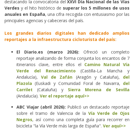
destacando la convocatoria del
XXVI Día Nacional de las Vías
Verdes
y el hito histórico de
superar los 5 millones de usos
anuales en España
, una cifra recogida con entusiasmo por las
principales agencias y cabeceras del país.
Los grandes diarios digitales han dedicado amplios
reportajes a la infraestructura cicloturista del país:
El Diario.es (marzo 2026):
Ofreció un completo
reportaje analizando de forma conjunta los encantos de 7
itinerarios clave, entre ellos el
Camino Natural Vía
Verde del Renacimiento
(Castilla-La Mancha y
Andalucía),
Val de Zafán
(Aragón y Cataluña),
del
Plazola
(Euskadi y Comunidad Foral de Navarra,
del
Carrilet
(Cataluña) y
Sierra Morena de Sevilla
(Andalucía).
Ver el reportaje aquí>>
ABC Viajar (abril 2026):
Publicó un destacado reportaje
sobre el tramo de Valencia de la
Vía Verde de Ojos
Negros
, así como una completa guía para recorrer en
bicicleta "la Vía Verde más larga de España".
Ver aquí>>