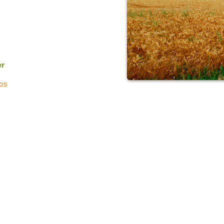
er
cos