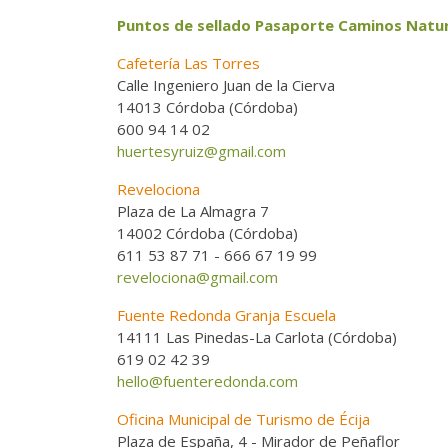
Puntos de sellado Pasaporte Caminos Natur
Cafetería Las Torres
Calle Ingeniero Juan de la Cierva
14013 Córdoba (Córdoba)
600 94 14 02
huertesyruiz@gmail.com
Revelociona
Plaza de La Almagra 7
14002 Córdoba (Córdoba)
611 53 87 71 - 666 67 19 99
revelociona@gmail.com
Fuente Redonda Granja Escuela
14111 Las Pinedas-La Carlota (Córdoba)
619 02 42 39
hello@fuenteredonda.com
Oficina Municipal de Turismo de Écija
Plaza de España, 4 - Mirador de Peñaflor