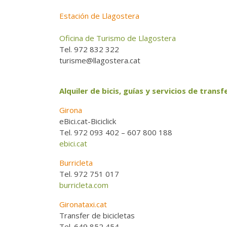
Estación de Llagostera
Oficina de Turismo de Llagostera
Tel. 972 832 322
turisme@llagostera.cat
Alquiler de bicis, guías y servicios de transf
Girona
eBici.cat-Biciclick
Tel. 972 093 402 – 607 800 188
ebici.cat
Burricleta
Tel. 972 751 017
burricleta.com
Gironataxi.cat
Transfer de bicicletas
Tel. 649 852 454