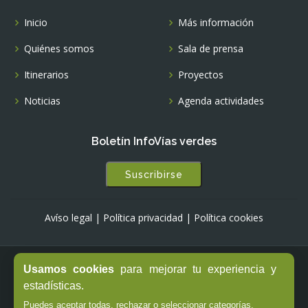
Inicio
Más información
Quiénes somos
Sala de prensa
Itinerarios
Proyectos
Noticias
Agenda actividades
Boletín InfoVías verdes
Suscribirse
Avíso legal
|
Política privacidad
|
Política cookies
Usamos cookies
para mejorar tu experiencia y
© Copyright -
Fundación de los Ferrocarriles Españoles
estadísticas.
Puedes aceptar todas, rechazar o seleccionar categorías.